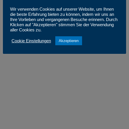
Zum Eisengießer 11
97816 Lohr a.Main
Wir verwenden Cookies auf unserer Website, um Ihnen
die beste Erfahrung bieten zu können, indem wir uns an
Ihre Vorlieben und vergangenen Besuche erinnern. Durch
Telefon: 09352/88 88 8 58
Klicken auf "Akzeptieren" stimmen Sie der Verwendung
aller Cookies zu.
Mobil: 0175 /7360105
Cookie Einstellungen
Akzeptieren
E-Mail:
info@maler-hofstoetter.de